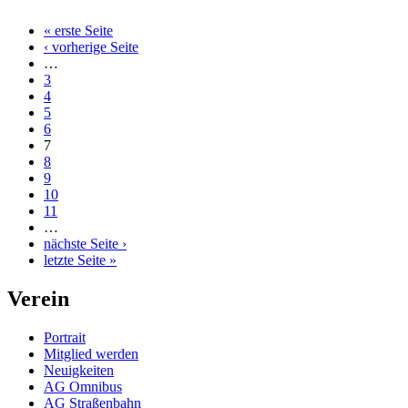
« erste Seite
‹ vorherige Seite
…
3
4
5
6
7
8
9
10
11
…
nächste Seite ›
letzte Seite »
Verein
Portrait
Mitglied werden
Neuigkeiten
AG Omnibus
AG Straßenbahn